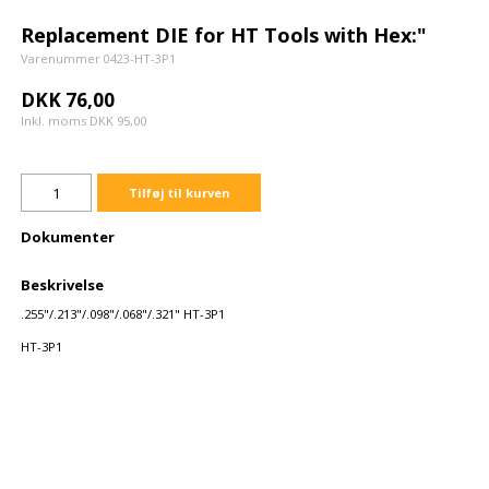
Replacement DIE for HT Tools with Hex:"
Varenummer 0423-HT-3P1
DKK 76,00
Inkl. moms DKK 95,00
Tilføj til kurven
Dokumenter
Beskrivelse
.255"/.213"/.098"/.068"/.321" HT-3P1
HT-3P1