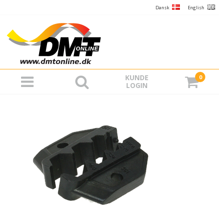
Dansk
English
KUNDE
0
LOGIN