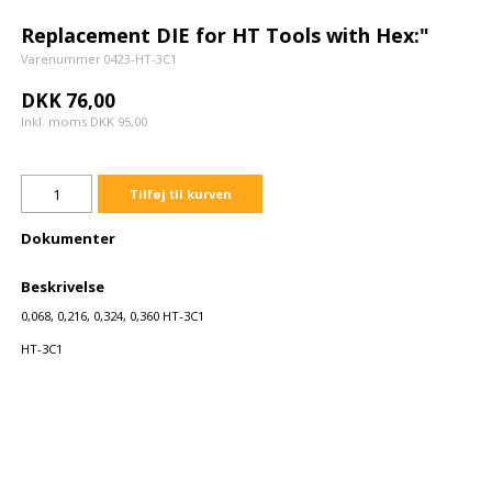
Replacement DIE for HT Tools with Hex:"
Varenummer 0423-HT-3C1
DKK 76,00
Inkl. moms DKK 95,00
Tilføj til kurven
Dokumenter
Beskrivelse
0,068, 0,216, 0,324, 0,360 HT-3C1
HT-3C1