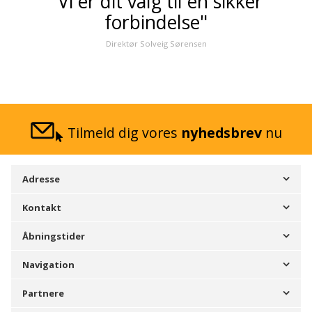
"Vi er dit valg til en sikker
forbindelse"
Direktør Solveig Sørensen
Tilmeld dig vores
nyhedsbrev
nu
Adresse
Kontakt
Åbningstider
Navigation
Partnere