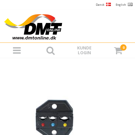
Dansk
English
KUNDE
0
LOGIN