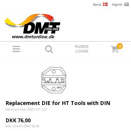
Dansk
English
KUNDE
0
LOGIN
Replacement DIE for HT Tools with DIN
Varenummer 0423-HT-2C3
DKK 76,00
Inkl. moms DKK 95,00