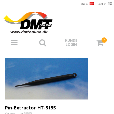
Dansk
English
KUNDE
0
LOGIN
Pin-Extractor HT-319S
Varenummer 04099