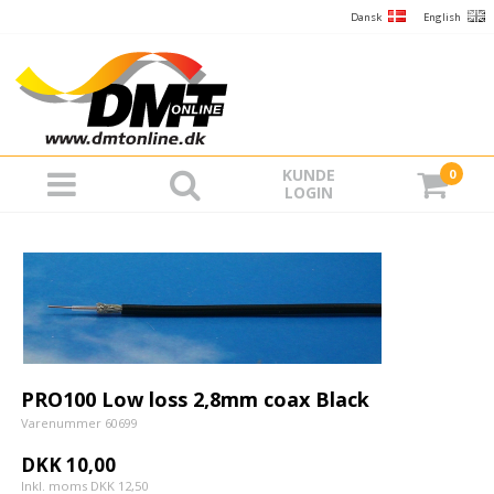
Dansk
English
KUNDE
0
LOGIN
PRO100 Low loss 2,8mm coax Black
Varenummer 60699
DKK 10,00
Inkl. moms DKK 12,50