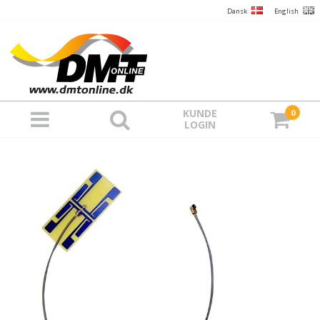
Dansk
English
KUNDE
0
LOGIN