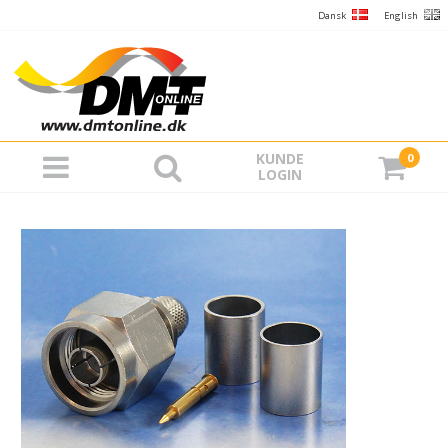
Dansk
English
KUNDE
0
LOGIN