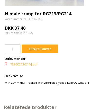
N male crimp for RG213/RG214
Varenummer 7336C213-214-J
DKK 37,40
Inkl. moms DKK 46,75
Tilføj til kurven
Dokumenter
7336C213-214-J.pdf
Beskrivelse
with 20mm HEX - Packed with 2 ferrules Jyebao N3100A-0213/214
Relaterede produkter