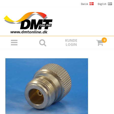
Dansk
English
KUNDE
0
LOGIN