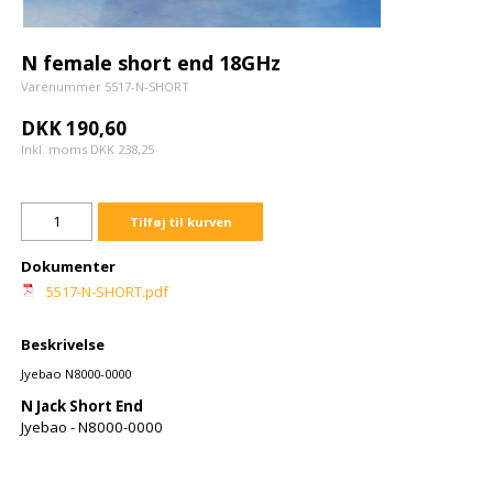
N female short end 18GHz
Varenummer 5517-N-SHORT
DKK 190,60
Inkl. moms DKK 238,25
Tilføj til kurven
Dokumenter
5517-N-SHORT.pdf
Beskrivelse
Jyebao N8000-0000
N Jack Short End
Jyebao - N8000-0000