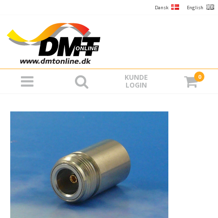
Dansk
English
KUNDE
0
LOGIN