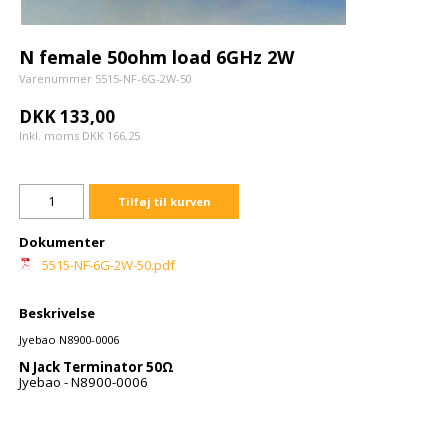
N female 50ohm load 6GHz 2W
Varenummer 5515-NF-6G-2W-50
DKK 133,00
Inkl. moms DKK 166,25
Tilføj til kurven
Dokumenter
5515-NF-6G-2W-50.pdf
Beskrivelse
Jyebao N8900-0006
N Jack Terminator 50Ω
Jyebao - N8900-0006