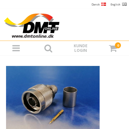
Dansk
English
KUNDE
0
LOGIN