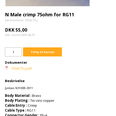
N Male crimp 75ohm for RG11
Varenummer 7336C75-J
DKK 55,00
Inkl. moms DKK 68,75
Tilføj til kurven
Dokumenter
7336C75-J.pdf
Beskrivelse
Jyebao N3100B-0011
Body Material :
Brass
Body Plating :
Tin-zinc-copper
Cable Entry :
Crimp
Cable Type :
RG11
Connector Gender :
Plug