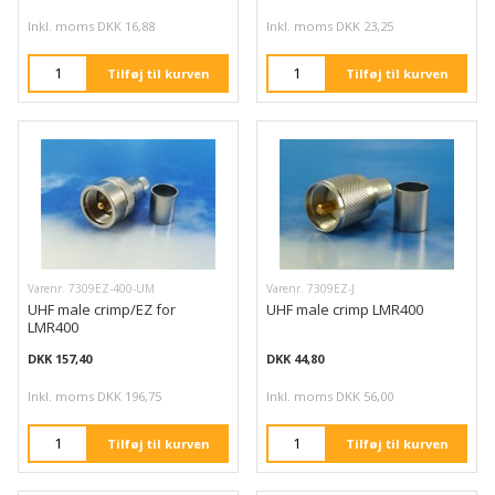
Inkl. moms DKK 16,88
Inkl. moms DKK 23,25
Tilføj til kurven
Tilføj til kurven
Varenr. 7309EZ-400-UM
Varenr. 7309EZ-J
UHF male crimp/EZ for
UHF male crimp LMR400
LMR400
DKK 157,40
DKK 44,80
Inkl. moms DKK 196,75
Inkl. moms DKK 56,00
Tilføj til kurven
Tilføj til kurven