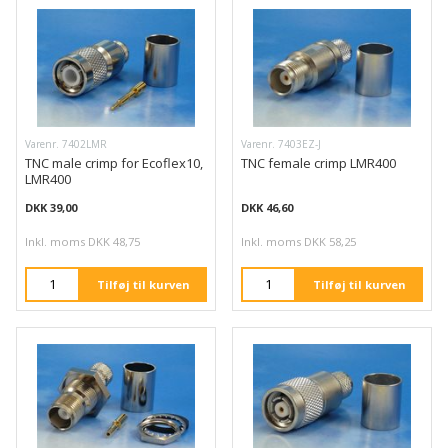
Varenr. 7402LMR
Varenr. 7403EZ-J
TNC male crimp for Ecoflex10,
TNC female crimp LMR400
LMR400
DKK 39,00
DKK 46,60
Inkl. moms DKK 48,75
Inkl. moms DKK 58,25
Tilføj til kurven
Tilføj til kurven