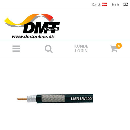
Dansk
English
KUNDE
0
LOGIN