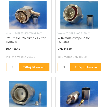
Varenr. 7439EZ-400-716M-RA-X
Varenr. 7439EZ-400-716M-X
7/16 male R/A crimp / EZ for
7/16 male crimp/EZ for
LMR400
LMR400
DKK 165,40
DKK 148,80
Inkl. moms DKK 206,75
Inkl. moms DKK 186,00
Tilføj til kurven
Tilføj til kurven