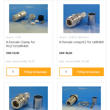
Varenr. 7340
Varenr. 7340EZ-400-NF-X
N Female Clamp for
N female crimp/EZ for LMR400
RG213/LMR400
DKK 59,00
DKK 96,80
Inkl. moms DKK 73,75
Inkl. moms DKK 121,00
Tilføj til kurven
Tilføj til kurven