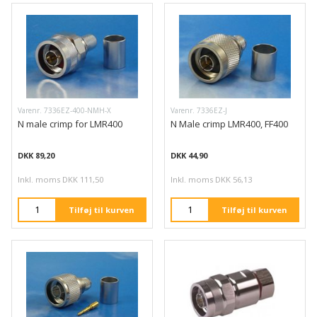
Varenr. 7336EZ-400-NMH-X
Varenr. 7336EZ-J
N male crimp for LMR400
N Male crimp LMR400, FF400
DKK 89,20
DKK 44,90
Inkl. moms DKK 111,50
Inkl. moms DKK 56,13
Tilføj til kurven
Tilføj til kurven