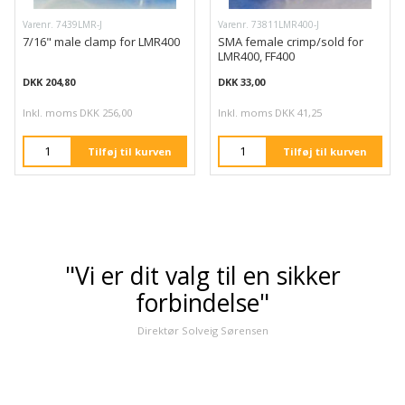
Varenr. 7439LMR-J
Varenr. 73811LMR400-J
7/16" male clamp for LMR400
SMA female crimp/sold for
LMR400, FF400
DKK 204,80
DKK 33,00
Inkl. moms DKK 256,00
Inkl. moms DKK 41,25
Tilføj til kurven
Tilføj til kurven
"Vi er dit valg til en sikker
forbindelse"
Direktør Solveig Sørensen