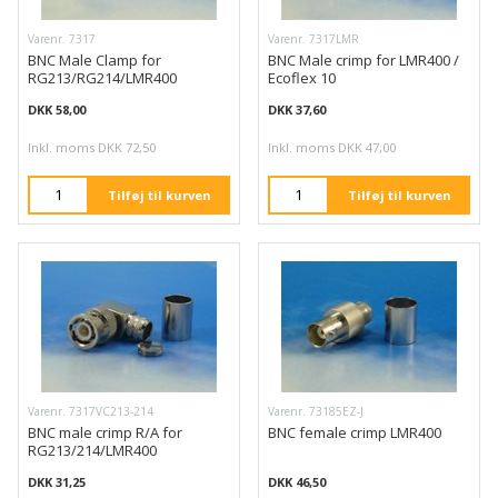
Varenr. 7317
Varenr. 7317LMR
BNC Male Clamp for
BNC Male crimp for LMR400 /
RG213/RG214/LMR400
Ecoflex 10
DKK 58,00
DKK 37,60
Inkl. moms DKK 72,50
Inkl. moms DKK 47,00
Tilføj til kurven
Tilføj til kurven
Varenr. 7317VC213-214
Varenr. 73185EZ-J
BNC male crimp R/A for
BNC female crimp LMR400
RG213/214/LMR400
DKK 31,25
DKK 46,50