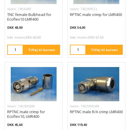
Varenr. 7404LMR
Varenr. 7402RPEZ-J
TNC female Bulkhead for
RPTNC male crimp for LMR400
Ecoflex10 LMR400
DKK 48,00
DKK 54,00
Inkl. moms DKK 60,00
Inkl. moms DKK 67,50
Tilføj til kurven
Tilføj til kurven
Varenr. 7402RPLMR
Varenr. 7402VRPLMR
RPTNC male crimp for
RPTNC male R/A crimp LMR400
Ecoflex10, LMR400
DKK 45,60
DKK 119,40