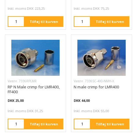
Inkl. moms DKK 223,25
Inkl. moms DKK 75,25
Tilføj til kurven
Tilføj til kurven
Varenr. 7336RPLMR
Varenr. 7336SC-400-NMH-X
RP N Male crimp for LMR400,
N male crimp for LMR400
FF400
DKK 25,00
DKK 44,00
Inkl. moms DKK 31,25
Inkl. moms DKK 55,00
Tilføj til kurven
Tilføj til kurven