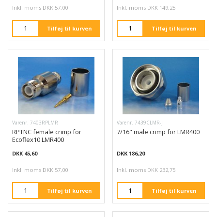
Inkl. moms DKK 57,00
Inkl. moms DKK 149,25
Tilføj til kurven
Tilføj til kurven
Varenr. 7403RPLMR
Varenr. 7439CLMR-J
RPTNC female crimp for
7/16" male crimp for LMR400
Ecoflex10 LMR400
DKK 45,60
DKK 186,20
Inkl. moms DKK 57,00
Inkl. moms DKK 232,75
Tilføj til kurven
Tilføj til kurven