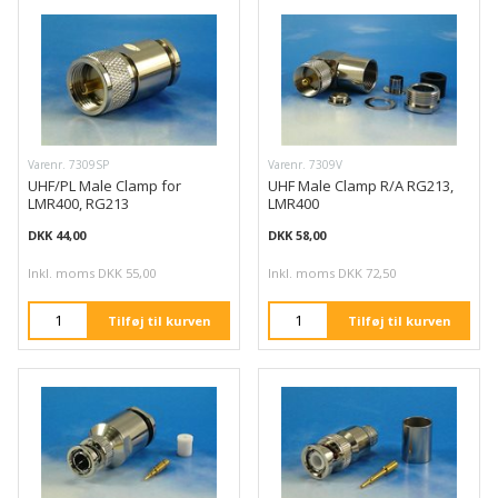
Varenr. 7309SP
Varenr. 7309V
UHF/PL Male Clamp for
UHF Male Clamp R/A RG213,
LMR400, RG213
LMR400
DKK 44,00
DKK 58,00
Inkl. moms DKK 55,00
Inkl. moms DKK 72,50
Tilføj til kurven
Tilføj til kurven