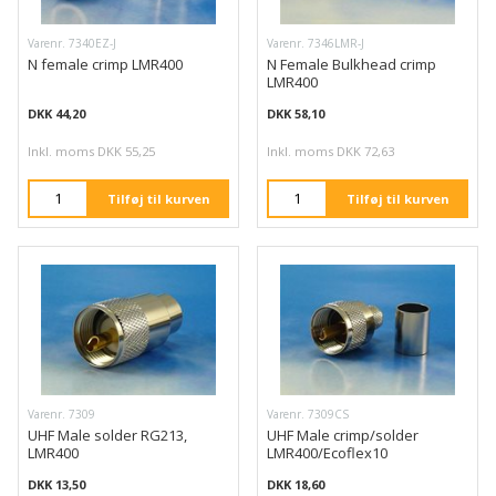
Varenr. 7340EZ-J
Varenr. 7346LMR-J
N female crimp LMR400
N Female Bulkhead crimp
LMR400
DKK 44,20
DKK 58,10
Inkl. moms DKK 55,25
Inkl. moms DKK 72,63
Tilføj til kurven
Tilføj til kurven
Varenr. 7309
Varenr. 7309CS
UHF Male solder RG213,
UHF Male crimp/solder
LMR400
LMR400/Ecoflex10
DKK 13,50
DKK 18,60