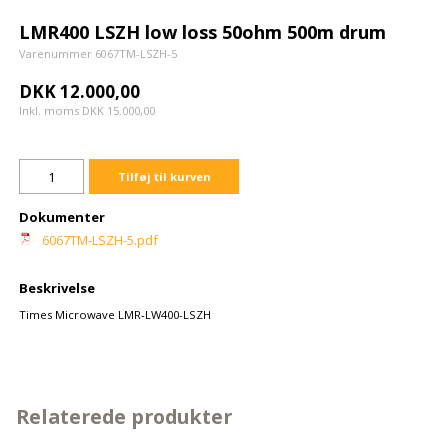
LMR400 LSZH low loss 50ohm 500m drum
Varenummer 6067TM-LSZH-5
DKK 12.000,00
Inkl. moms DKK 15.000,00
Tilføj til kurven
Dokumenter
6067TM-LSZH-5.pdf
Beskrivelse
Times Microwave LMR-LW400-LSZH
Relaterede produkter