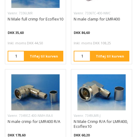
Varenr. 7336LMR
Varenr. 7336TC-400-NMC
N Male full crimp for Ecoflex10
N male clamp for LMR400
DKK 35,60
DKK 86,60
Inkl. moms DKK 44,50
Inkl. moms DKK 108,25
Tilføj til kurven
Tilføj til kurven
Varenr. 7349EZ-400-NMH-RA-X
Varenr. 7349LMR-J
N male crimp for LMR400 R/A
N Male Crimp R/A for LMR400,
Ecoflex10
DKK 178,60
DKK 60,20