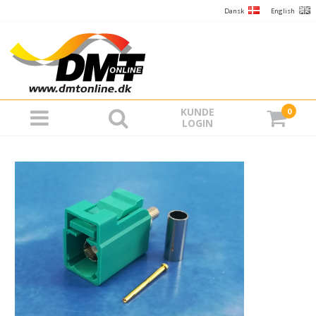
Dansk
English
KUNDE
0
LOGIN