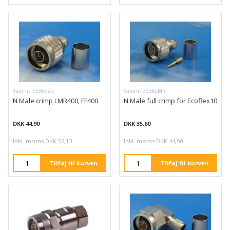
Varenr. 7336EZ-J
Varenr. 7336LMR
N Male crimp LMR400, FF400
N Male full crimp for Ecoflex10
DKK 44,90
DKK 35,60
Inkl. moms DKK 56,13
Inkl. moms DKK 44,50
Tilføj til kurven
Tilføj til kurven