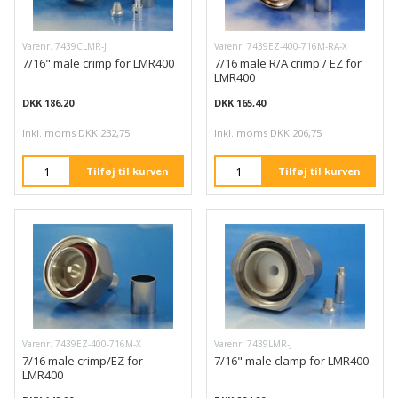
Varenr. 7439CLMR-J
Varenr. 7439EZ-400-716M-RA-X
7/16" male crimp for LMR400
7/16 male R/A crimp / EZ for
LMR400
DKK 186,20
DKK 165,40
Inkl. moms DKK 232,75
Inkl. moms DKK 206,75
Tilføj til kurven
Tilføj til kurven
Varenr. 7439EZ-400-716M-X
Varenr. 7439LMR-J
7/16 male crimp/EZ for
7/16" male clamp for LMR400
LMR400