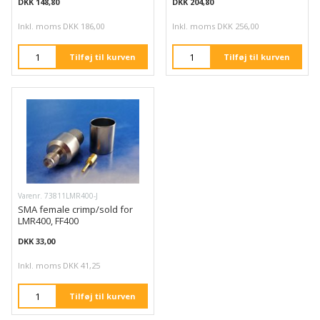
DKK 148,80
DKK 204,80
Inkl. moms DKK 186,00
Inkl. moms DKK 256,00
Tilføj til kurven
Tilføj til kurven
Varenr. 73811LMR400-J
SMA female crimp/sold for
LMR400, FF400
DKK 33,00
Inkl. moms DKK 41,25
Tilføj til kurven