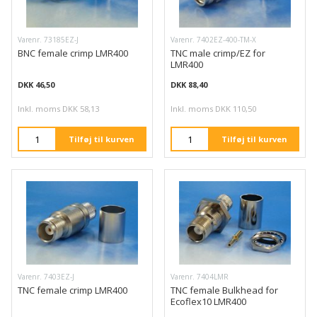
Varenr. 73185EZ-J
Varenr. 7402EZ-400-TM-X
BNC female crimp LMR400
TNC male crimp/EZ for
LMR400
DKK 46,50
DKK 88,40
Inkl. moms DKK 58,13
Inkl. moms DKK 110,50
Tilføj til kurven
Tilføj til kurven
Varenr. 7403EZ-J
Varenr. 7404LMR
TNC female crimp LMR400
TNC female Bulkhead for
Ecoflex10 LMR400