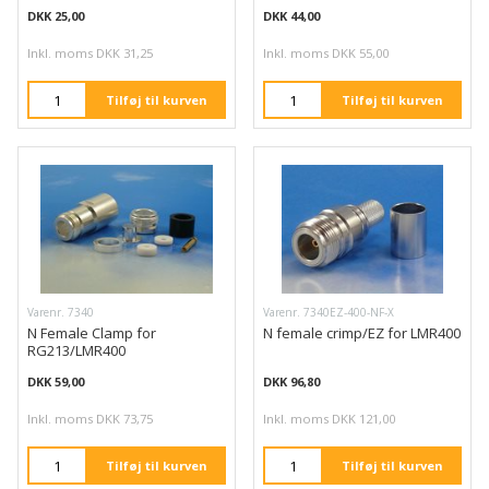
DKK 25,00
DKK 44,00
Inkl. moms DKK 31,25
Inkl. moms DKK 55,00
Tilføj til kurven
Tilføj til kurven
Varenr. 7340
Varenr. 7340EZ-400-NF-X
N Female Clamp for
N female crimp/EZ for LMR400
RG213/LMR400
DKK 59,00
DKK 96,80
Inkl. moms DKK 73,75
Inkl. moms DKK 121,00
Tilføj til kurven
Tilføj til kurven