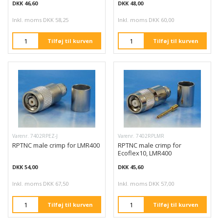
DKK 46,60
DKK 48,00
Inkl. moms DKK 58,25
Inkl. moms DKK 60,00
Tilføj til kurven
Tilføj til kurven
Varenr. 7402RPEZ-J
Varenr. 7402RPLMR
RPTNC male crimp for LMR400
RPTNC male crimp for
Ecoflex10, LMR400
DKK 54,00
DKK 45,60
Inkl. moms DKK 67,50
Inkl. moms DKK 57,00
Tilføj til kurven
Tilføj til kurven