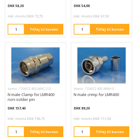
DKK 58,20
DKK 54,00
Inkl. moms DKK 72,75
Inkl. moms DKK 67,50
Tilføj til kurven
Tilføj til kurven
Varenr. 7336EZ-400-NMC-2-D
Varenr. 7336EZ-400-NMH-X
N male Clamp for LMR400
N male crimp for LMR400
non-solder pin
DKK 157,40
DKK 89,20
Inkl. moms DKK 196,75
Inkl. moms DKK 111,50
Tilføj til kurven
Tilføj til kurven