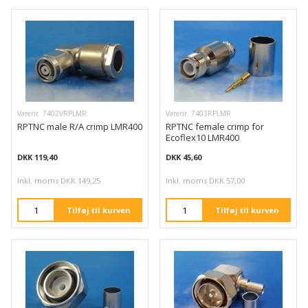
Varenr. 7402VRPLMR
Varenr. 7403RPLMR
RPTNC male R/A crimp LMR400
RPTNC female crimp for
Ecoflex10 LMR400
DKK 119,40
DKK 45,60
Inkl. moms DKK 149,25
Inkl. moms DKK 57,00
Tilføj til kurven
Tilføj til kurven