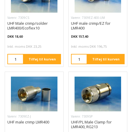
Varenr. 7309CS
Varenr. 7309EZ-400-UM
UHF Male crimp/solder
UHF male crimp/EZ for
LMR400/Ecoflex10
LMR400
DKK 18,60
DKK 157,40
Inkl. moms DKK 23,25
Inkl. moms DKK 196,75
Tilføj til kurven
Tilføj til kurven
Varenr. 7309EZ-J
Varenr. 7309SP
UHF male crimp LMR400
UHF/PL Male Clamp for
LMR400, RG213