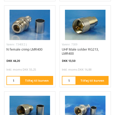
Varenr. 7340EZ-J
Varenr. 7309
N female crimp LMR400
UHF Male solder RG213,
LMR400
DKK 44,20
DKK 13,50
Inkl. moms DKK 55,25
Inkl. moms DKK 16,88
Tilføj til kurven
Tilføj til kurven