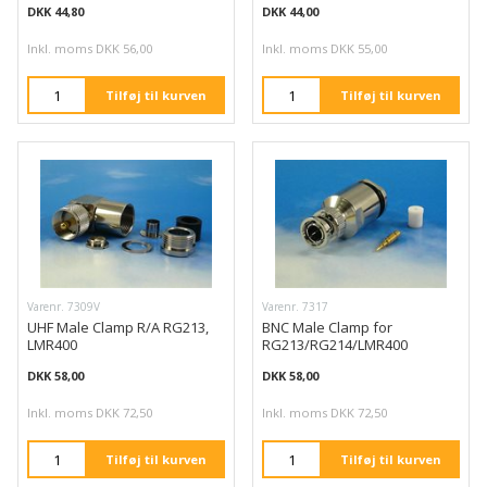
DKK 44,80
DKK 44,00
Inkl. moms DKK 56,00
Inkl. moms DKK 55,00
Tilføj til kurven
Tilføj til kurven
Varenr. 7309V
Varenr. 7317
UHF Male Clamp R/A RG213,
BNC Male Clamp for
LMR400
RG213/RG214/LMR400
DKK 58,00
DKK 58,00
Inkl. moms DKK 72,50
Inkl. moms DKK 72,50
Tilføj til kurven
Tilføj til kurven