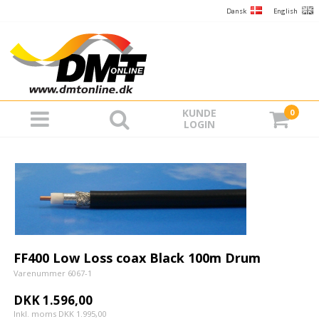
Dansk
English
KUNDE
0
LOGIN
FF400 Low Loss coax Black 100m Drum
Varenummer 6067-1
DKK 1.596,00
Inkl. moms DKK 1.995,00