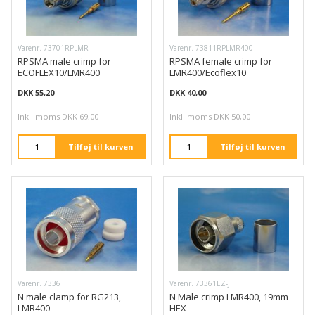
Varenr. 73701RPLMR
Varenr. 73811RPLMR400
RPSMA male crimp for
RPSMA female crimp for
ECOFLEX10/LMR400
LMR400/Ecoflex10
DKK 55,20
DKK 40,00
Inkl. moms DKK 69,00
Inkl. moms DKK 50,00
Tilføj til kurven
Tilføj til kurven
Varenr. 7336
Varenr. 73361EZ-J
N male clamp for RG213,
N Male crimp LMR400, 19mm
LMR400
HEX