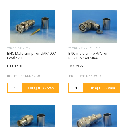
Varenr. 7317LMR
Varenr. 7317VC213-214
BNC Male crimp for LMR400 /
BNC male crimp R/A for
Ecoflex 10
RG213/214/LMR400
DKK 37,60
DKK 31,25
Inkl. moms DKK 47,00
Inkl. moms DKK 39,06
Tilføj til kurven
Tilføj til kurven