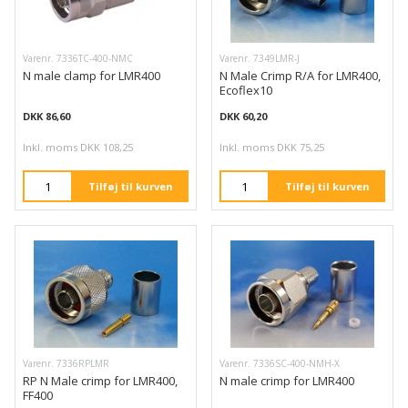
Varenr. 7336TC-400-NMC
Varenr. 7349LMR-J
N male clamp for LMR400
N Male Crimp R/A for LMR400,
Ecoflex10
DKK 86,60
DKK 60,20
Inkl. moms DKK 108,25
Inkl. moms DKK 75,25
Tilføj til kurven
Tilføj til kurven
Varenr. 7336RPLMR
Varenr. 7336SC-400-NMH-X
RP N Male crimp for LMR400,
N male crimp for LMR400
FF400