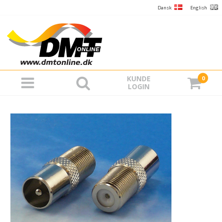
Dansk
English
KUNDE
0
LOGIN