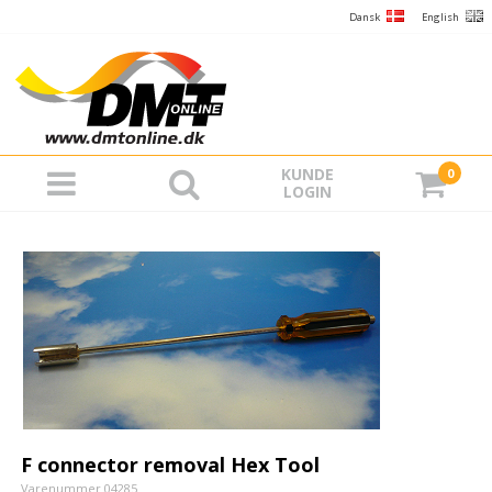
Dansk
English
KUNDE
0
LOGIN
F connector removal Hex Tool
Varenummer 04285