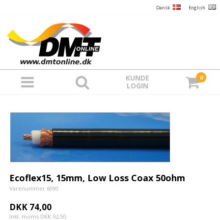
Dansk
English
KUNDE
0
LOGIN
Ecoflex15, 15mm, Low Loss Coax 50ohm
Varenummer 6090
DKK 74,00
Inkl. moms DKK 92,50