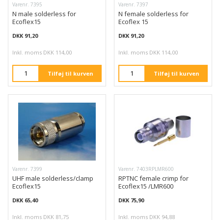
Varenr. 7395
Varenr. 7397
N male solderless for
N female solderless for
Ecoflex15
Ecoflex 15
DKK 91,20
DKK 91,20
Inkl. moms DKK 114,00
Inkl. moms DKK 114,00
Tilføj til kurven
Tilføj til kurven
Varenr. 7399
Varenr. 7403RPLMR600
UHF male solderless/clamp
RPTNC female crimp for
Ecoflex15
Ecoflex15 /LMR600
DKK 65,40
DKK 75,90
Inkl. moms DKK 81,75
Inkl. moms DKK 94,88