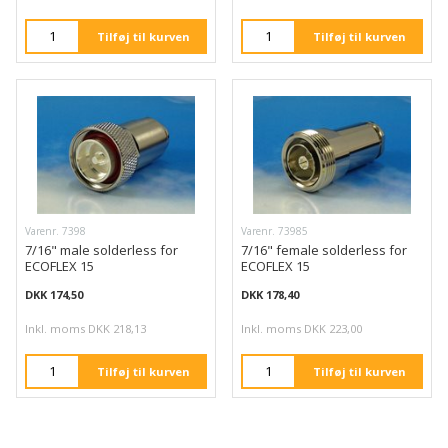
Tilføj til kurven
Tilføj til kurven
Varenr. 7398
Varenr. 73985
7/16" male solderless for
7/16" female solderless for
ECOFLEX 15
ECOFLEX 15
DKK 174,50
DKK 178,40
Inkl. moms DKK 218,13
Inkl. moms DKK 223,00
Tilføj til kurven
Tilføj til kurven