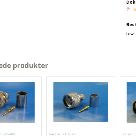
Dok
6
Besk
Low 
ede produkter
RPLMR400
Varenr. 7336LMR
Varenr.