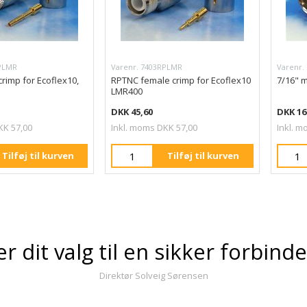
RPLMR
Varenr. 7403RPLMR
Varenr.
rimp for Ecoflex10,
RPTNC female crimp for Ecoflex10
7/16" m
LMR400
DKK 45,60
DKK 16
KK 57,00
Inkl. moms DKK 57,00
Inkl. m
Tilføj til kurven
Tilføj til kurven
er dit valg til en sikker forbind
Direktør Solveig Sørensen