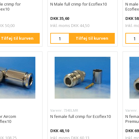
e crimp for
N Male full crimp for Ecoflex10
N male
lex10
Ecoflex
DKK 35,60
DKK 58
KK 50,00
Inkl. moms DKK 44,50
Inkl. m
Tilføj til kurven
Tilføj til kurven
Varenr. 7340LMR
Varenr.
or Aircom
N female full crimp for Ecoflex10
N femal
flex10
Premiu
DKK 48,10
DKK 69
KK 108,25
Inkl. moms DKK 60,13
Inkl. m