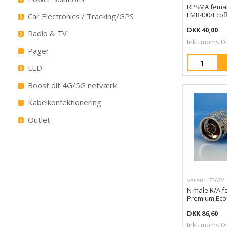
RPSMA femal
LMR400/Ecof
Car Electronics / Tracking/GPS
DKK 40,00
Radio & TV
Inkl. moms D
Pager
LED
Boost dit 4G/5G netværk
Kabelkonfektionering
Outlet
Varenr. 7367V
N male R/A f
Premium,Eco
DKK 86,60
Inkl. moms D