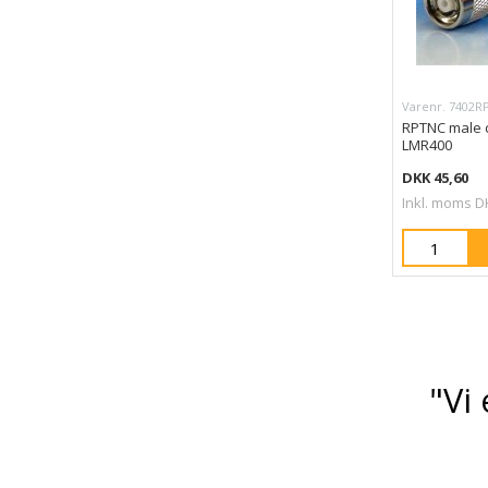
Varenr. 7402
RPTNC male c
LMR400
DKK 45,60
Inkl. moms D
"Vi 