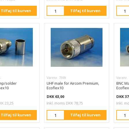
Tilføj til kurven
Tilføj til kurven
S
Varenr. 7369
Varenr.
mp/solder
UHF male for Aircom Premium,
BNC Ma
lex10
Ecoflex10
Ecoflex
DKK 63,00
DKK 37
KK 23,25
Inkl. moms DKK 78,75
Inkl. m
Tilføj til kurven
Tilføj til kurven