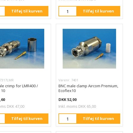
Tilføj til kurven
Tilføj til kurven
 7317LMR
Varenr. 7401
le crimp for LMR400 /
BNC male clamp Aircom Premium,
 10
Ecoflex10
,60
DKK 52,00
oms DKK 47,00
Inkl. moms DKK 65,00
Tilføj til kurven
Tilføj til kurven