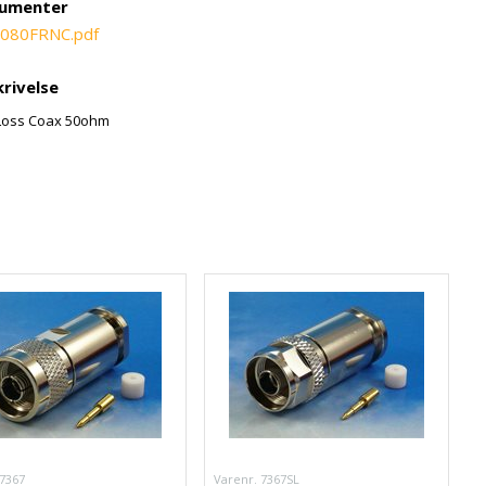
umenter
080FRNC.pdf
rivelse
Loss Coax 50ohm
 7367
Varenr. 7367SL