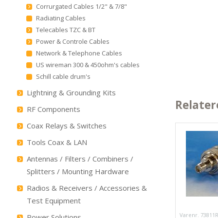
Corrurgated Cables 1/2" & 7/8"
Radiating Cables
Telecables TZC & BT
Power & Controle Cables
Network & Telephone Cables
US wireman 300 & 450ohm's cables
Schill cable drum's
Lightning & Grounding Kits
Relater
RF Components
Coax Relays & Switches
Tools Coax & LAN
Antennas / Filters / Combiners /
Splitters / Mounting Hardware
Radios & Receivers / Accessories &
Test Equipment
Varenr. 73811
Power Solutions