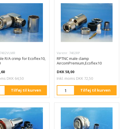
 7402VLMR
Varenr. 7402RP
e R/A crimp for Ecoflex10,
RPTNC male clamp
0
AircomPremium,Ecoflex10
,60
DKK 58,00
oms DKK 64,50
Inkl. moms DKK 72,50
Tilføj til kurven
Tilføj til kurven