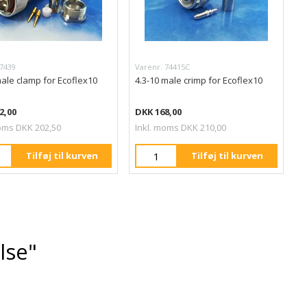
 7439
Varenr. 74415C
ale clamp for Ecoflex10
4.3-10 male crimp for Ecoflex10
2,00
DKK 168,00
oms DKK 202,50
Inkl. moms DKK 210,00
Tilføj til kurven
Tilføj til kurven
else"