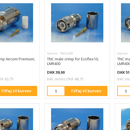
Varenr. 7402LMR
Varenr.
amp Aircom Premium,
TNC male crimp for Ecoflex10,
TNC mal
LMR400
LMR40
DKK 39,00
DKK 51
KK 63,75
Inkl. moms DKK 48,75
Inkl. m
Tilføj til kurven
Tilføj til kurven