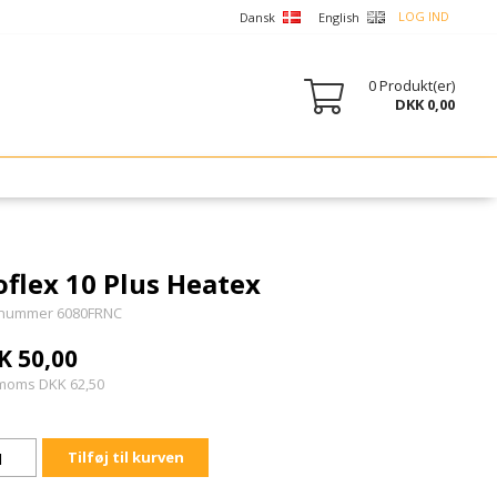
LOG IND
Dansk
English
0
Produkt(er)
DKK 0,00
oflex 10 Plus Heatex
nummer 6080FRNC
K 50,00
 moms DKK 62,50
Tilføj til kurven