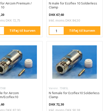
 for Aircom Premium /
N male for Ecoflex 10 Solderless
 10
Clamp
,20
DKK 67,60
oms DKK 72,75
Inkl. moms DKK 84,50
Tilføj til kurven
Tilføj til kurven
 7368
Varenr. 7368SL
e for Aircom
N female for Ecoflex10 Solderless
m/Ecoflex10
Clamp
,60
DKK 72,30
oms DKK 87,00
Inkl. moms DKK 90,38