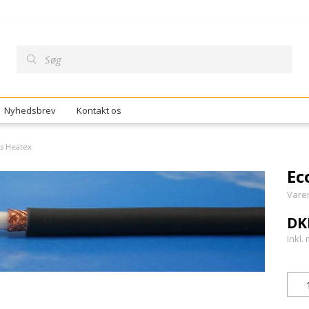
Nyhedsbrev
Kontakt os
us Heatex
Ec
Vare
DK
Inkl.