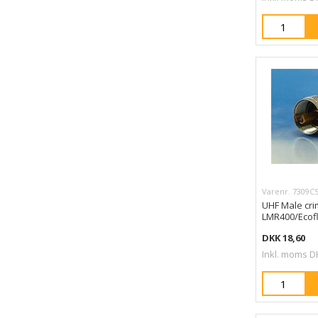
Varenr. 7309C
UHF Male cri
LMR400/Ecof
DKK 18,60
Inkl. moms D