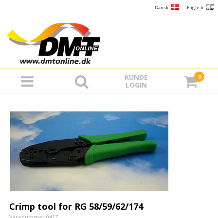
Dansk
English
KUNDE
0
LOGIN
Crimp tool for RG 58/59/62/174
Varenummer 0417