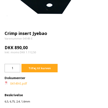
Crimp insert Jyebao
Varenummer 04149-E
DKK 890,00
Inkl. moms DKK 1.112,50
Tilføj til kurven
Dokumenter
04149-E.pdf
Beskrivelse
6,5, 6,75, 2,4, 1,6mm