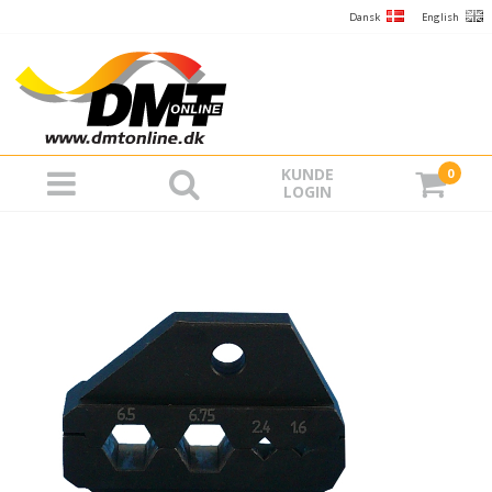
Dansk
English
KUNDE
0
LOGIN