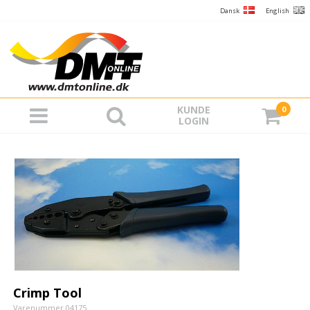
Dansk
English
KUNDE
0
LOGIN
Crimp Tool
Varenummer 04175