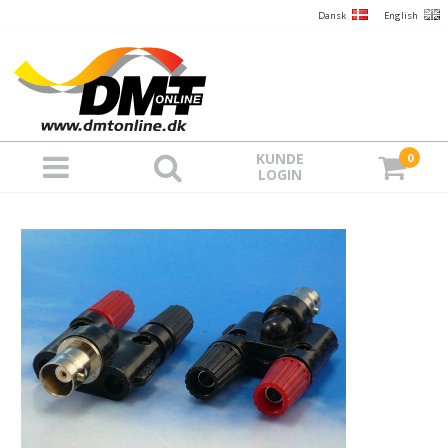
Dansk
English
KUNDE
0
LOGIN