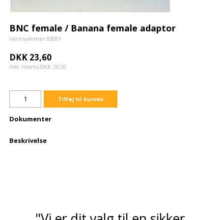
BNC female / Banana female adaptor
Varenummer 05091
DKK 23,60
Inkl. moms DKK 29,50
Tilføj til kurven
Dokumenter
Beskrivelse
"Vi er dit valg til en sikker