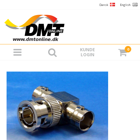
Dansk
English
KUNDE
0
LOGIN