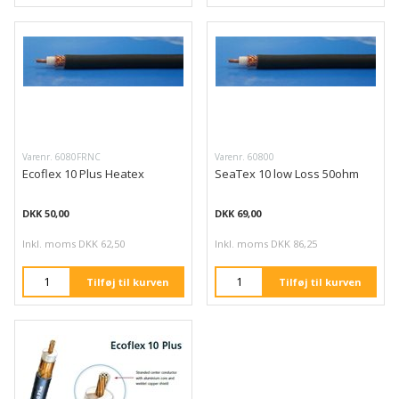
Varenr. 6080FRNC
Varenr. 60800
Ecoflex 10 Plus Heatex
SeaTex 10 low Loss 50ohm
DKK 50,00
DKK 69,00
Inkl. moms DKK 62,50
Inkl. moms DKK 86,25
Tilføj til kurven
Tilføj til kurven