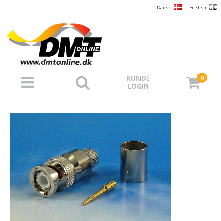
Dansk
English
KUNDE
0
LOGIN