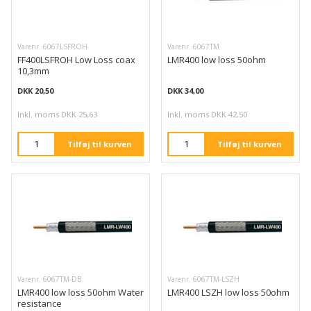
Varenr. 6067LSFROH
Varenr. 6067TM
FF400LSFROH Low Loss coax
LMR400 low loss 50ohm
10,3mm
DKK 20,50
DKK 34,00
Inkl. moms DKK 25,63
Inkl. moms DKK 42,50
Tilføj til kurven
Tilføj til kurven
Varenr. 6067TM-DB
Varenr. 6067TM-LSZH
LMR400 low loss 50ohm Water
LMR400 LSZH low loss 50ohm
resistance