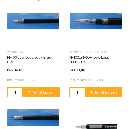
Varenr. 6067
Varenr. 60671LSFROH-ARM
FF400 Low Loss coax Black
FF400LSFROH Low Loss
PVC
FEEDFLEX
DKK 16,90
DKK 42,00
Inkl. moms DKK 21,13
Inkl. moms DKK 52,50
Tilføj til kurven
Tilføj til kurven