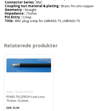
Connector Series :
BNC
Coupling nut material & plating :
Brass Tin-zinc-copper
Geometry :
Straight
Impedance :
75ohm
Pin Entry :
Crimp
Title :
BNC plug crimp for LMR400-75, LMR400-75
Relaterede produkter
Varenr. 92235LSFROH
FF400-75LSFROH Low Loss
75ohm 10,3mm
DKK 23,00