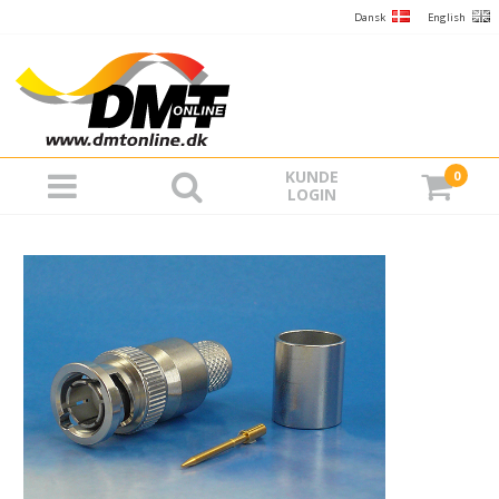
Dansk
English
KUNDE
0
LOGIN