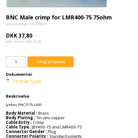
BNC Male crimp for LMR400-75 75ohm
Varenummer 7317LMR75
DKK 37,80
Inkl. moms DKK 47,25
Tilføj til kurven
Dokumenter
7317LMR75.pdf
Beskrivelse
Jyebao BNC3175-L400
Body Material :
Brass
Body Plating :
Tin-zinc-copper
Cable Entry :
Crimp
Cable Type :
JBY400-75 and LMR400-75
Connector Gender :
Plug
Connector Polarity :
Standard polarity