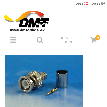
Dansk
English
KUNDE
0
LOGIN