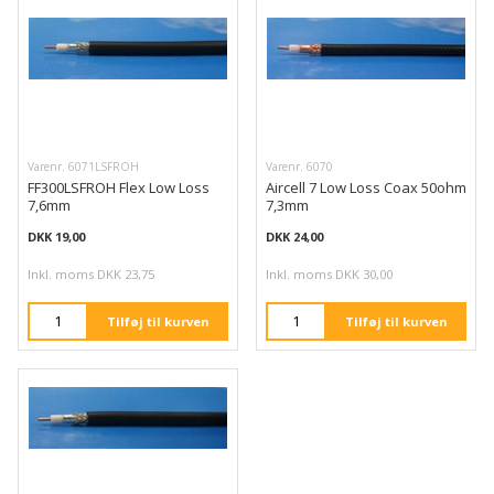
Varenr. 6071LSFROH
Varenr. 6070
FF300LSFROH Flex Low Loss
Aircell 7 Low Loss Coax 50ohm
7,6mm
7,3mm
DKK 19,00
DKK 24,00
Inkl. moms DKK 23,75
Inkl. moms DKK 30,00
Tilføj til kurven
Tilføj til kurven