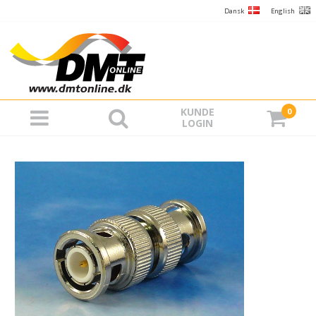
Dansk
English
KUNDE
0
LOGIN