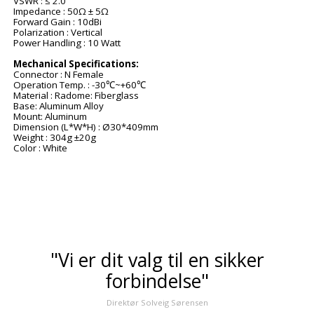
VSWR : ≤ 2.0
Impedance : 50Ω ± 5Ω
Forward Gain : 10dBi
Polarization : Vertical
Power Handling : 10 Watt
Mechanical Specifications:
Connector : N Female
Operation Temp. : -30℃~+60℃
Material : Radome: Fiberglass
Base: Aluminum Alloy
Mount: Aluminum
Dimension (L*W*H) : Ø30*409mm
Weight : 304g ±20g
Color : White
"Vi er dit valg til en sikker
forbindelse"
Direktør Solveig Sørensen