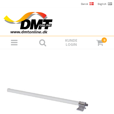
Dansk
English
KUNDE
0
LOGIN