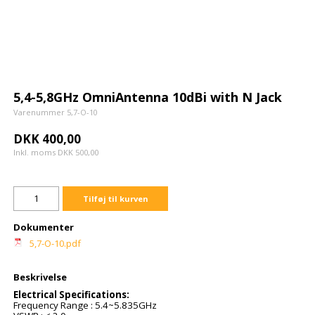
5,4-5,8GHz OmniAntenna 10dBi with N Jack
Varenummer 5,7-O-10
DKK 400,00
Inkl. moms DKK 500,00
Tilføj til kurven
Dokumenter
5,7-O-10.pdf
Beskrivelse
Electrical Specifications:
Frequency Range : 5.4~5.835GHz