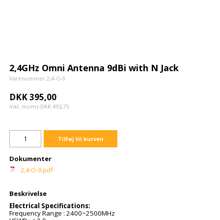
2,4GHz Omni Antenna 9dBi with N Jack
Varenummer 2,4-O-9
DKK 395,00
Inkl. moms DKK 493,75
Tilføj til kurven
Dokumenter
2,4-O-9.pdf
Beskrivelse
Electrical Specifications:
Frequency Range : 2400~2500MHz