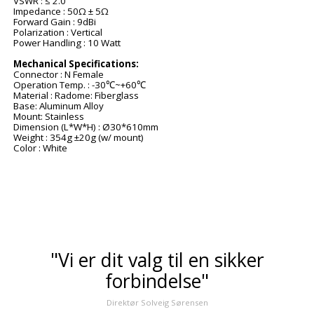
VSWR : ≤ 2.0
Impedance : 50Ω ± 5Ω
Forward Gain : 9dBi
Polarization : Vertical
Power Handling : 10 Watt
Mechanical Specifications:
Connector : N Female
Operation Temp. : -30℃~+60℃
Material : Radome: Fiberglass
Base: Aluminum Alloy
Mount: Stainless
Dimension (L*W*H) : Ø30*610mm
Weight : 354g ±20g (w/ mount)
Color : White
"Vi er dit valg til en sikker
forbindelse"
Direktør Solveig Sørensen