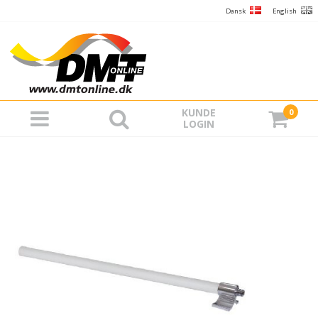
Dansk
English
KUNDE
0
LOGIN