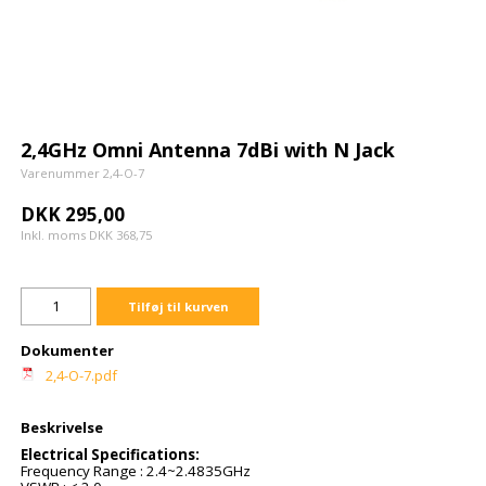
2,4GHz Omni Antenna 7dBi with N Jack
Varenummer 2,4-O-7
DKK 295,00
Inkl. moms DKK 368,75
Tilføj til kurven
Dokumenter
2,4-O-7.pdf
Beskrivelse
Electrical Specifications:
Frequency Range : 2.4~2.4835GHz