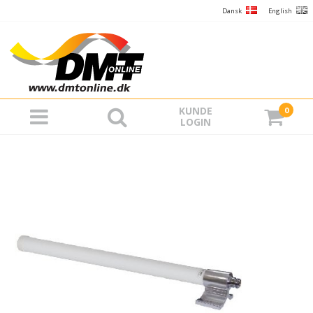
Dansk
English
KUNDE
0
LOGIN