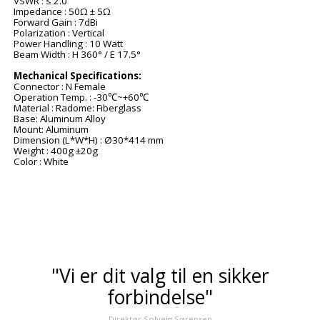
VSWR : ≤ 2.0
Impedance : 50Ω ± 5Ω
Forward Gain : 7dBi
Polarization : Vertical
Power Handling : 10 Watt
Beam Width : H 360° / E 17.5°
Mechanical Specifications:
Connector : N Female
Operation Temp. : -30℃~+60℃
Material : Radome: Fiberglass
Base: Aluminum Alloy
Mount: Aluminum
Dimension (L*W*H) : Ø30*414 mm
Weight : 400g ±20g
Color : White
"Vi er dit valg til en sikker
forbindelse"
Direktør Solveig Sørensen