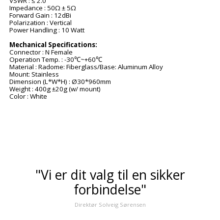
VSWR : ≤ 2.0
Impedance : 50Ω ± 5Ω
Forward Gain : 12dBi
Polarization : Vertical
Power Handling : 10 Watt
Mechanical Specifications:
Connector : N Female
Operation Temp. : -30℃~+60℃
Material : Radome: Fiberglass/Base: Aluminum Alloy
Mount: Stainless
Dimension (L*W*H) : Ø30*960mm
Weight : 400g ±20g (w/ mount)
Color : White
"Vi er dit valg til en sikker
forbindelse"
Direktør Solveig Sørensen