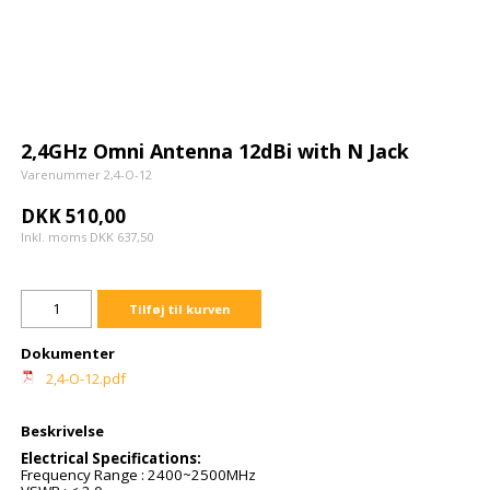
2,4GHz Omni Antenna 12dBi with N Jack
Varenummer 2,4-O-12
DKK 510,00
Inkl. moms DKK 637,50
Tilføj til kurven
Dokumenter
2,4-O-12.pdf
Beskrivelse
Electrical Specifications:
Frequency Range : 2400~2500MHz