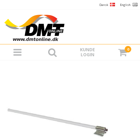
Dansk
English
KUNDE
0
LOGIN