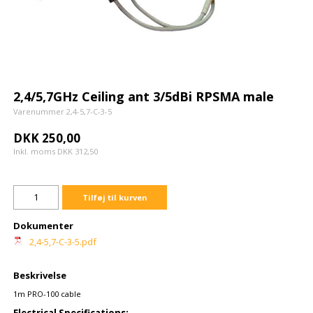
2,4/5,7GHz Ceiling ant 3/5dBi RPSMA male
Varenummer 2,4-5,7-C-3-5
DKK 250,00
Inkl. moms DKK 312,50
Tilføj til kurven
Dokumenter
2,4-5,7-C-3-5.pdf
Beskrivelse
1m PRO-100 cable