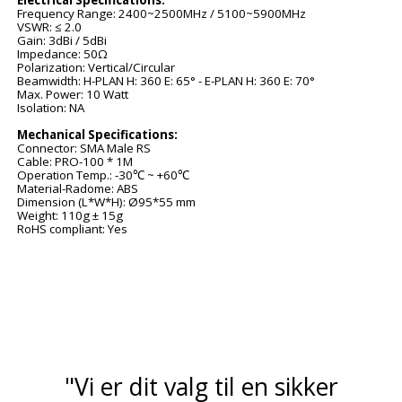
Electrical Specifications:
Frequency Range: 2400~2500MHz / 5100~5900MHz
VSWR: ≤ 2.0
Gain: 3dBi / 5dBi
Impedance: 50Ω
Polarization: Vertical/Circular
Beamwidth: H-PLAN H: 360 E: 65° - E-PLAN H: 360 E: 70°
Max. Power: 10 Watt
Isolation: NA
Mechanical Specifications:
Connector: SMA Male RS
Cable: PRO-100 * 1M
Operation Temp.: -30
℃
~ +60
℃
Material-Radome: ABS
Dimension (L*W*H): Ø95*55 mm
Weight: 110g ± 15g
RoHS compliant: Yes
"Vi er dit valg til en sikker