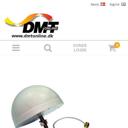
Dansk
English
KUNDE
0
LOGIN